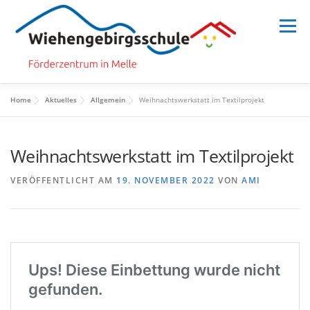
Zum
Inhalt
Menü
springen
Home
Aktuelles
Allgemein
Weihnachtswerkstatt im Textilprojekt
HOME
SCHULE
SCHULLEBEN
Weihnachtswerkstatt im Textilprojekt
MENSCHEN
INFORMATION
VERÖFFENTLICHT AM
19. NOVEMBER 2022
VON
AMI