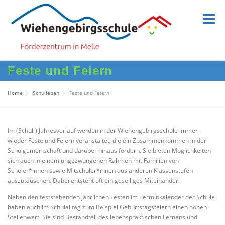
Zum
Inhalt
Menü
springen
Feste und Feiern
HOME
SCHULE
SCHULLEBEN
Home
Schulleben
Feste und Feiern
MENSCHEN
INFORMATION
Im (Schul-) Jahresverlauf werden in der Wiehengebirgsschule immer
wieder Feste und Feiern veranstaltet, die ein Zusammenkommen in der
Schulgemeinschaft und darüber hinaus fördern. Sie bieten Möglichkeiten
sich auch in einem ungezwungenen Rahmen mit Familien von
Schüler*innen sowie Mitschüler*innen aus anderen Klassenstufen
auszutauschen. Dabei entsteht oft ein geselliges Miteinander.
Neben den feststehenden jährlichen Festen im Terminkalender der Schule
haben auch im Schulalltag zum Beispiel Geburtstagsfeiern einen hohen
Stellenwert. Sie sind Bestandteil des lebenspraktischen Lernens und