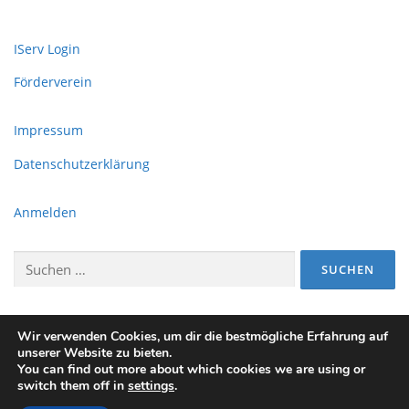
IServ Login
Förderverein
Impressum
Datenschutzerklärung
Anmelden
Suchen
nach:
Wir verwenden Cookies, um dir die bestmögliche Erfahrung auf
unserer Website zu bieten.
You can find out more about which cookies we are using or
switch them off in
settings
.
Copyright © 2026 Wiehengebirgsschule
–
OnePress
Theme
von FameThemes