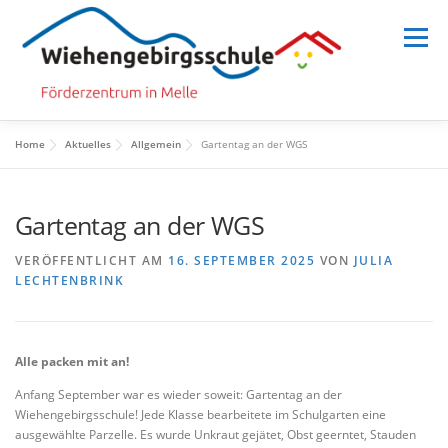
Zum
Inhalt
Menü
springen
Home
Aktuelles
Allgemein
Gartentag an der WGS
HOME
SCHULE
SCHULLEBEN
Gartentag an der WGS
MENSCHEN
INFORMATION
VERÖFFENTLICHT AM
16. SEPTEMBER 2025
VON
JULIA
LECHTENBRINK
Alle packen mit an!
Anfang September war es wieder soweit: Gartentag an der
Wiehengebirgsschule! Jede Klasse bearbeitete im Schulgarten eine
ausgewählte Parzelle. Es wurde Unkraut gejätet, Obst geerntet, Stauden