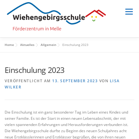
Zum
Inhalt
Menü
springen
Home
Aktuelles
Allgemein
Einschulung 2023
HOME
SCHULE
SCHULLEBEN
Einschulung 2023
MENSCHEN
INFORMATION
VERÖFFENTLICHT AM
13. SEPTEMBER 2023
VON
LISA
WILKER
Die Einschulung ist ein ganz besonderer Tag im Leben eines Kindes und
seiner Familie. Es ist der Start in einen neuen Lebensabschnitt, der mit
vielen spannenden Erfahrungen und Herausforderungen verbunden ist.
Die Wiehengebirgsschule durfte zu Beginn des neuen Schuljahres acht
neue Erstklässlerinnen und Erstklässer begrüßen, die von ihren neuen