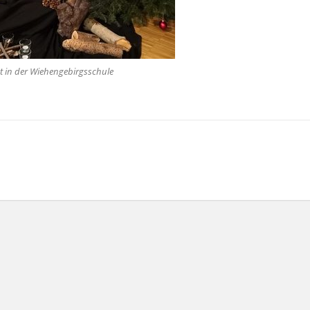
t in der Wiehengebirgsschule