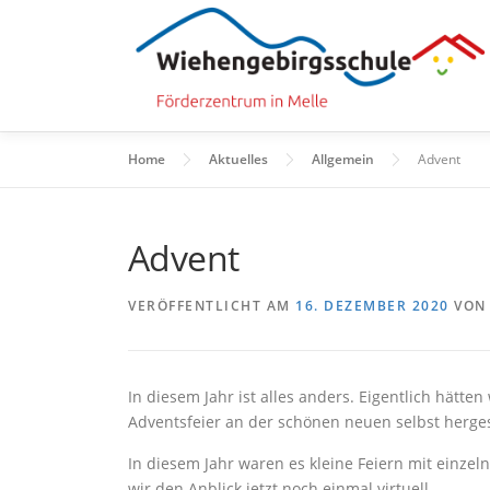
Zum
Inhalt
springen
Home
Aktuelles
Allgemein
Advent
Advent
VERÖFFENTLICHT AM
16. DEZEMBER 2020
VO
In diesem Jahr ist alles anders. Eigentlich hätt
Adventsfeier an der schönen neuen selbst herge
In diesem Jahr waren es kleine Feiern mit einze
wir den Anblick jetzt noch einmal virtuell.