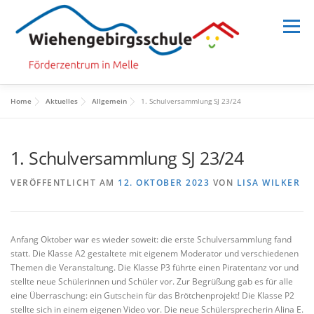
Zum
Inhalt
Menü
springen
Home
Aktuelles
Allgemein
1. Schulversammlung SJ 23/24
HOME
SCHULE
SCHULLEBEN
1. Schulversammlung SJ 23/24
MENSCHEN
INFORMATION
VERÖFFENTLICHT AM
12. OKTOBER 2023
VON
LISA WILKER
Anfang Oktober war es wieder soweit: die erste Schulversammlung fand
statt. Die Klasse A2 gestaltete mit eigenem Moderator und verschiedenen
Themen die Veranstaltung. Die Klasse P3 führte einen Piratentanz vor und
stellte neue Schülerinnen und Schüler vor. Zur Begrüßung gab es für alle
eine Überraschung: ein Gutschein für das Brötchenprojekt! Die Klasse P2
stellte sich in einem eigenen Video vor. Die neue Schülersprecherin Alina E.